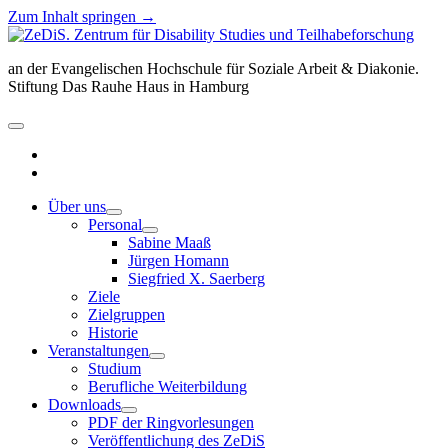
Zum Inhalt springen →
ZeDiS.
Zentrum
an der Evangelischen Hochschule für Soziale Arbeit & Diakonie.
für
Stiftung Das Rauhe Haus in Hamburg
Disability
Studies
und
Menü
Teilhabeforschung
öffnen
twitter
facebook
Über uns
Menü
Personal
öffnen
Menü
Sabine Maaß
öffnen
Jürgen Homann
Siegfried X. Saerberg
Ziele
Zielgruppen
Historie
Veranstaltungen
Menü
Studium
öffnen
Berufliche Weiterbildung
Downloads
Menü
PDF der Ringvorlesungen
öffnen
Veröffentlichung des ZeDiS