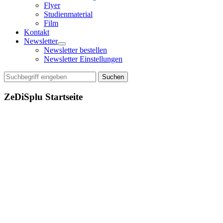
Flyer
Studienmaterial
Film
Kontakt
Newsletter
Menü
Newsletter bestellen
öffnen
Newsletter Einstellungen
Suchen
ZeDiSplu Startseite