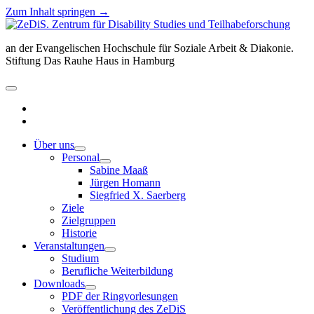
Zum Inhalt springen →
ZeDiS.
Zentrum
an der Evangelischen Hochschule für Soziale Arbeit & Diakonie.
für
Stiftung Das Rauhe Haus in Hamburg
Disability
Studies
und
Menü
Teilhabeforschung
öffnen
twitter
facebook
Über uns
Menü
Personal
öffnen
Menü
Sabine Maaß
öffnen
Jürgen Homann
Siegfried X. Saerberg
Ziele
Zielgruppen
Historie
Veranstaltungen
Menü
Studium
öffnen
Berufliche Weiterbildung
Downloads
Menü
PDF der Ringvorlesungen
öffnen
Veröffentlichung des ZeDiS