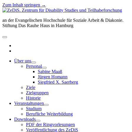
Zum Inhalt springen →
ZeDiS.
Zentrum
an der Evangelischen Hochschule für Soziale Arbeit & Diakonie.
für
Stiftung Das Rauhe Haus in Hamburg
Disability
Studies
und
Menü
Teilhabeforschung
öffnen
twitter
facebook
Über uns
Menü
Personal
öffnen
Menü
Sabine Maaß
öffnen
Jürgen Homann
Siegfried X. Saerberg
Ziele
Zielgruppen
Historie
Veranstaltungen
Menü
Studium
öffnen
Berufliche Weiterbildung
Downloads
Menü
PDF der Ringvorlesungen
öffnen
Veröffentlichung des ZeDiS