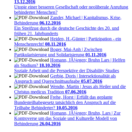
13.12.2016
Utopie einer besseren Gesellschaft oder neoliberale Anrufung
behinderter Menschen?
Zander, Michael | Kapitalismus, Krise,
Behinderung
06.12.2016
Ein Streifzug durch die deutsche Geschichte des 20. und
frühen 21. Jahrhunderts
Heiden, H.-Günter | Partizipation - ein
Menschenrecht!
08.11.2016
Boger, Mai-Anh | Zwischen
Partikularisierung und Solidarisierung
01.11.2016
Homann, JÃ¼rgen; Bruhn Lars | Helfen
als Studium?
18.10.2016
Soziale Arbeit und die Perspektive der Disability Studies
Gerbig, Doris | Intersektionalität als
Anspruch und Querschnittsaufgabe
05.07.2016
Wendte, Martin | Jesus als Heiler und die
Christus medicus Tradition
07.06.2016
Frehe, Horst | Erfüllt das geplante
Bundesteilhabegesetz tatsächlich den Anspruch auf die
Teilhabe Behinderter?
10.05.2016
Homann, JÃ¼rgen; Bruhn, Lars | Zur
Kontroverse um das Soziale und Kulturelle Modell von
Behinderung
26.04.2016