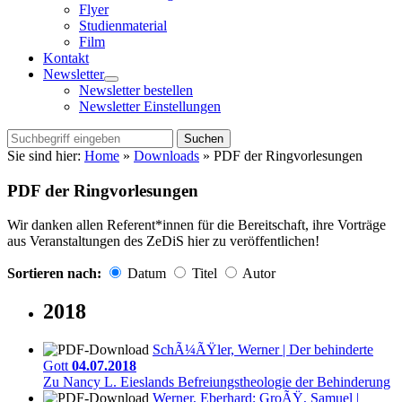
Flyer
Studienmaterial
Film
Kontakt
Newsletter
Menü
Newsletter bestellen
öffnen
Newsletter Einstellungen
Suchen
Sie sind hier:
Home
»
Downloads
»
PDF der Ringvorlesungen
PDF der Ringvorlesungen
Wir danken allen Referent*innen für die Bereitschaft, ihre Vorträge
aus Veranstaltungen des ZeDiS hier zu veröffentlichen!
Sortieren nach:
Datum
Titel
Autor
2018
SchÃ¼ÃŸler, Werner | Der behinderte
Gott
04.07.2018
Zu Nancy L. Eieslands Befreiungstheologie der Behinderung
Werner, Eberhard; GroÃŸ, Samuel |