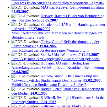
Oder was ist ein Stigma? Gibt es auch theologische Stigmata?
MÃ¼ller, Rabeya | Behinderung im Islam
05.05.2007
Herweg, Rachel | Bilder von Behinderung
aus jüdischer Sicht
03.05.2007
Schadendorf, JÃ¶rn | In Hamburg verraten
und verkauft?
27.04.2007
MobilitÃ¤tsprobleme von Menschen mit Behinderungen am
Beispiel unserer Stadt
Gleiss, Gerlef | Selbstbestimmung oder
Selbstüberlassung
19.04.2007
vom Rückzug des Staates aus seiner Verantwortung
Sierck, Udo | War da was?
12.04.2007
DreiÃŸig Jahre KrÃ¼ppelgruppe - wo sind wir gelandet?
Homann, JÃ¼rgen; Bruhn, Lars |
Anmerkungen zum VerhÃ¤ltnis von Krankheit, Behinderung
06.04.2007
Kollien, Simon | Die Entwicklung und
Notwendigkeit des Studiengangs Deaf Studies.
05.02.2007
Vorbild für einen Studiengang Disability Studies?
Radtke, Peter | Bilder von Behinderung in
den Medien
24.01.2007
KÃ¶bsell, Swantje | Bioethik aus Sicht der
Disability Studies
17.01.2007
Gattermann-Kasper, Maike | Eine