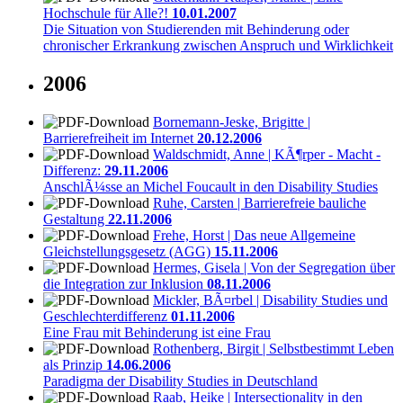
Hochschule für Alle?!
10.01.2007
Die Situation von Studierenden mit Behinderung oder
chronischer Erkrankung zwischen Anspruch und Wirklichkeit
2006
Bornemann-Jeske, Brigitte |
Barrierefreiheit im Internet
20.12.2006
Waldschmidt, Anne | KÃ¶rper - Macht -
Differenz:
29.11.2006
AnschlÃ¼sse an Michel Foucault in den Disability Studies
Ruhe, Carsten | Barrierefreie bauliche
Gestaltung
22.11.2006
Frehe, Horst | Das neue Allgemeine
Gleichstellungsgesetz (AGG)
15.11.2006
Hermes, Gisela | Von der Segregation über
die Integration zur Inklusion
08.11.2006
Mickler, BÃ¤rbel | Disability Studies und
Geschlechterdifferenz
01.11.2006
Eine Frau mit Behinderung ist eine Frau
Rothenberg, Birgit | Selbstbestimmt Leben
als Prinzip
14.06.2006
Paradigma der Disability Studies in Deutschland
Raab, Heike | Intersectionality in den