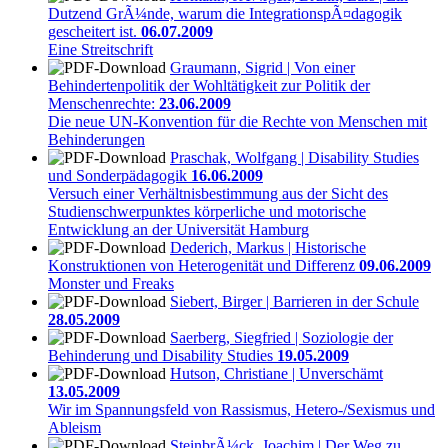
Dutzend GrÃ¼nde, warum die IntegrationspÃ¤dagogik
gescheitert ist.
06.07.2009
Eine Streitschrift
Graumann, Sigrid | Von einer
Behindertenpolitik der Wohltätigkeit zur Politik der
Menschenrechte:
23.06.2009
Die neue UN-Konvention für die Rechte von Menschen mit
Behinderungen
Praschak, Wolfgang | Disability Studies
und Sonderpädagogik
16.06.2009
Versuch einer Verhältnisbestimmung aus der Sicht des
Studienschwerpunktes körperliche und motorische
Entwicklung an der Universität Hamburg
Dederich, Markus | Historische
Konstruktionen von Heterogenität und Differenz
09.06.2009
Monster und Freaks
Siebert, Birger | Barrieren in der Schule
28.05.2009
Saerberg, Siegfried | Soziologie der
Behinderung und Disability Studies
19.05.2009
Hutson, Christiane | Unverschämt
13.05.2009
Wir im Spannungsfeld von Rassismus, Hetero-/Sexismus und
Ableism
SteinbrÃ¼ck, Joachim | Der Weg zu