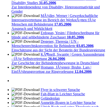
Disability Studies
31.05.2006
Zur Interdependenz von Disability, Heteronormativität und
Gender
MÃ¼ller, Werner | Gewerkschaftliche
Interessenvertretung im Bereich der WerkstÃ¤tten fÃ¼r
Menschen mit Behinderung
17.05.2006
Anspruch und Wirklichkeit
Erdogan, Yesim | Filmbeschreibung für
blinde und sehbehinderte Zuschauer
10.05.2006
Degener, Theresia | UN -
Menschenrechtskonvention für Behinderte
03.05.2006
Einschätzung aus der Sicht der Beraterin der Bundesregierung
KÃ¶bsell, Swantje | Gegen Aussonderung
- fÃ¼r Selbstvertretung
26.04.2006
Zur Geschichte der Behindertenbewegung in Deutschland
Homann, JÃ¼rgen; Bruhn, Lars |
EinfÃ¼hrungsvortrag zur Ringvorlesung
12.04.2006
Flyer in schwerer Sprache
Falt-Blatt in Leichter Sprache
Geländeplan
Anmelde-Bogen in Leichter Sprache
Ulrich Bach und seine Theologie nach