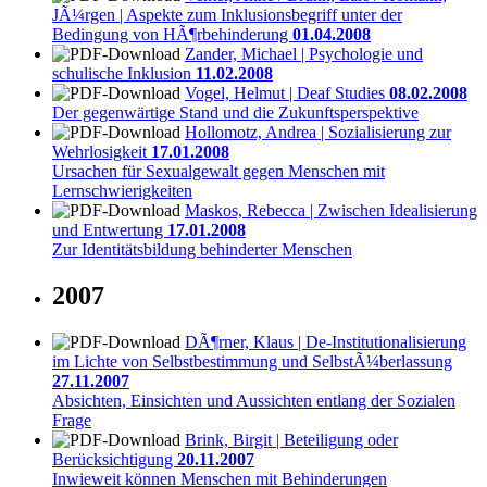
JÃ¼rgen | Aspekte zum Inklusionsbegriff unter der
Bedingung von HÃ¶rbehinderung
01.04.2008
Zander, Michael | Psychologie und
schulische Inklusion
11.02.2008
Vogel, Helmut | Deaf Studies
08.02.2008
Der gegenwärtige Stand und die Zukunftsperspektive
Hollomotz, Andrea | Sozialisierung zur
Wehrlosigkeit
17.01.2008
Ursachen für Sexualgewalt gegen Menschen mit
Lernschwierigkeiten
Maskos, Rebecca | Zwischen Idealisierung
und Entwertung
17.01.2008
Zur Identitätsbildung behinderter Menschen
2007
DÃ¶rner, Klaus | De-Institutionalisierung
im Lichte von Selbstbestimmung und SelbstÃ¼berlassung
27.11.2007
Absichten, Einsichten und Aussichten entlang der Sozialen
Frage
Brink, Birgit | Beteiligung oder
Berücksichtigung
20.11.2007
Inwieweit können Menschen mit Behinderungen