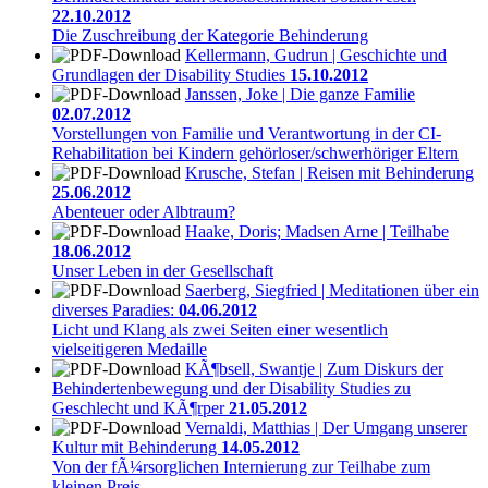
22.10.2012
Die Zuschreibung der Kategorie Behinderung
Kellermann, Gudrun | Geschichte und
Grundlagen der Disability Studies
15.10.2012
Janssen, Joke | Die ganze Familie
02.07.2012
Vorstellungen von Familie und Verantwortung in der CI-
Rehabilitation bei Kindern gehörloser/schwerhöriger Eltern
Krusche, Stefan | Reisen mit Behinderung
25.06.2012
Abenteuer oder Albtraum?
Haake, Doris; Madsen Arne | Teilhabe
18.06.2012
Unser Leben in der Gesellschaft
Saerberg, Siegfried | Meditationen über ein
diverses Paradies:
04.06.2012
Licht und Klang als zwei Seiten einer wesentlich
vielseitigeren Medaille
KÃ¶bsell, Swantje | Zum Diskurs der
Behindertenbewegung und der Disability Studies zu
Geschlecht und KÃ¶rper
21.05.2012
Vernaldi, Matthias | Der Umgang unserer
Kultur mit Behinderung
14.05.2012
Von der fÃ¼rsorglichen Internierung zur Teilhabe zum
kleinen Preis