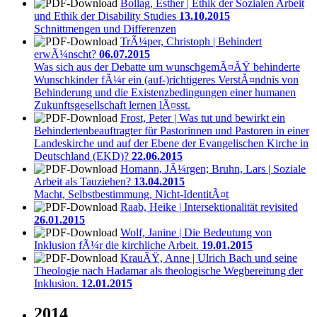
Bollag, Esther | Ethik der Sozialen Arbeit
und Ethik der Disability Studies
13.10.2015
Schnittmengen und Differenzen
TrÃ¼per, Christoph | Behindert
erwÃ¼nscht?
06.07.2015
Was sich aus der Debatte um wunschgemÃ¤ÃŸ behinderte
Wunschkinder fÃ¼r ein (auf-)richtigeres VerstÃ¤ndnis von
Behinderung und die Existenzbedingungen einer humanen
Zukunftsgesellschaft lernen lÃ¤sst.
Frost, Peter | Was tut und bewirkt ein
Behindertenbeauftragter für Pastorinnen und Pastoren in einer
Landeskirche und auf der Ebene der Evangelischen Kirche in
Deutschland (EKD)?
22.06.2015
Homann, JÃ¼rgen; Bruhn, Lars | Soziale
Arbeit als Tauziehen?
13.04.2015
Macht, Selbstbestimmung, Nicht-IdentitÃ¤t
Raab, Heike | Intersektionalität revisited
26.01.2015
Wolf, Janine | Die Bedeutung von
Inklusion fÃ¼r die kirchliche Arbeit.
19.01.2015
KrauÃŸ, Anne | Ulrich Bach und seine
Theologie nach Hadamar als theologische Wegbereitung der
Inklusion.
12.01.2015
2014