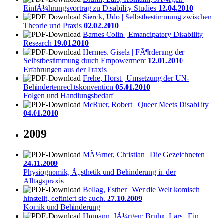
EinfÃ¼hrungsvortrag zu Disability Studies
12.04.2010
Sierck, Udo | Selbstbestimmung zwischen
Theorie und Praxis
02.02.2010
Barnes Colin | Emancipatory Disability
Research
19.01.2010
Hermes, Gisela | FÃ¶rderung der
Selbstbestimmung durch Empowerment
12.01.2010
Erfahrungen aus der Praxis
Frehe, Horst | Umsetzung der UN-
Behindertenrechtskonvention
05.01.2010
Folgen und Handlungsbedarf
McRuer, Robert | Queer Meets Disability
04.01.2010
2009
MÃ¼rner, Christian | Die Gezeichneten
24.11.2009
Physiognomik, Ã„sthetik und Behinderung in der
Alltagspraxis
Bollag, Esther | Wer die Welt komisch
hinstellt, definiert sie auch.
27.10.2009
Komik und Behinderung
Homann, JÃ¼rgen; Bruhn, Lars | Ein