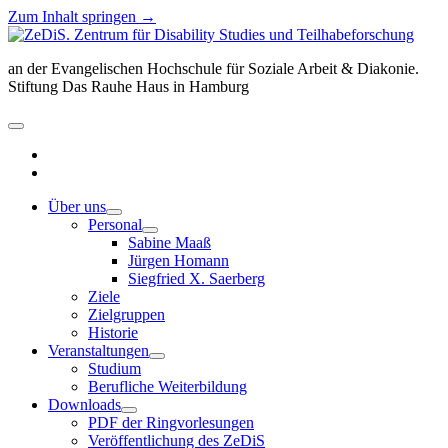
Zum Inhalt springen →
ZeDiS.
Zentrum
an der Evangelischen Hochschule für Soziale Arbeit & Diakonie.
für
Stiftung Das Rauhe Haus in Hamburg
Disability
Studies
und
Menü
Teilhabeforschung
öffnen
twitter
facebook
Über uns
Menü
Personal
öffnen
Menü
Sabine Maaß
öffnen
Jürgen Homann
Siegfried X. Saerberg
Ziele
Zielgruppen
Historie
Veranstaltungen
Menü
Studium
öffnen
Berufliche Weiterbildung
Downloads
Menü
PDF der Ringvorlesungen
öffnen
Veröffentlichung des ZeDiS