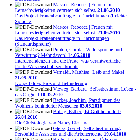
Maskos, Rebecca | Frauen mit
Lernschwierigkeiten vertreten sich selbst.
21.06.2010
Das Projekt Frauenbeauftragte in Einrichtungen (Leichte
Sprache)
Maskos, Rebecca | Frauen mit
Lernschwierigkeiten vertreten sich selbst.
21.06.2010
Das Projekt Frauenbeauftragte in Einrichtungen
(Standardsprache)
Pohlen, Carola | Widersprüche und
Verwirrung? Mehr davon!
14.06.2010
Interdependenzen und die Frage, was verantwortliche
Politik/Wissenschaft sein könnte
Vernaldi, Matthias | Leib und Makel
31.05.2010
Körperbilder, Eros und Behinderung
Vieweg, Barbara | Selbstbestimmt Leben -
das Original
10.05.2010
Becker, Joachim | Paradigmen des
Wohnens behinderter Menschen
03.05.2010
Bollag, Esther | Ist Gott behindert?
26.04.2010
Die Christologie von Nancy Eiesland
Gleiss, Gerlef | Selbstbestimmung,
Persönliche Assistenz und die Arbeiterrechte
19.04.2010
Bruhn, Lars; Homann, JÃ¼rgen |