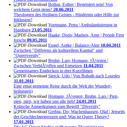
Bollag, Esther | Begeistert sein! Von
welchem Geist denn?
20.06.2011
Theologien des Heiligen Geistes - Hindernis oder Hilfe zur
Inklusion?
Voetmann, Petra | Ambulantisierung in
Hamburg
23.05.2011
Haake, Doris; Madsen, Arne | People First
forscht
09.05.2011
Engel, Antke | Balance-Akte
18.04.2011
Zwischen "Differenz als kulturellem Kapital" und
"Queerversity"
Bruhn, Lars; Homann, JÃ¼rgen |
Zwischen VerblÃ¼ffen und Entsetzen
11.04.2011
Gemeinsames Entdecken in drei Kurzfilmen
Sierck, Udo | Von Bobath nach Lourdes
31.01.2011
Eine ernst gemeinte Reise durch die Welt der Wunder(-
heilungen)
Homann, JÃ¼rgen; Bruhn, Lars | Piep,
piep, piep, wir haben uns alle lieb!
24.01.2011
Kritische Anmerkungen zum Begriff "Diversity"
Gerbig, Do; Wachenhausen, Olaf | Jenseits
der Geschlechtergrenzen und: Was ist Queer Theory?
17.01.2011
Die AG Queer Studies stellt queere Theorie(n) vor.