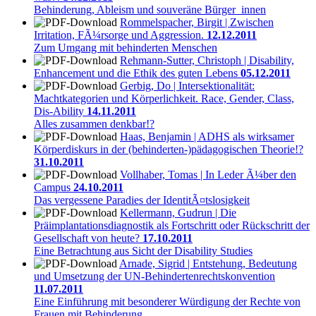
Behinderung, Ableism und souveräne Bürger_innen
Rommelspacher, Birgit | Zwischen
Irritation, FÃ¼rsorge und Aggression.
12.12.2011
Zum Umgang mit behinderten Menschen
Rehmann-Sutter, Christoph | Disability,
Enhancement und die Ethik des guten Lebens
05.12.2011
Gerbig, Do | Intersektionalität:
Machtkategorien und Körperlichkeit. Race, Gender, Class,
Dis-Ability
14.11.2011
Alles zusammen denkbar!?
Haas, Benjamin | ADHS als wirksamer
Körperdiskurs in der (behinderten-)pädagogischen Theorie!?
31.10.2011
Vollhaber, Tomas | In Leder Ã¼ber den
Campus
24.10.2011
Das vergessene Paradies der IdentitÃ¤tslosigkeit
Kellermann, Gudrun | Die
Präimplantationsdiagnostik als Fortschritt oder Rückschritt der
Gesellschaft von heute?
17.10.2011
Eine Betrachtung aus Sicht der Disability Studies
Arnade, Sigrid | Entstehung, Bedeutung
und Umsetzung der UN-Behindertenrechtskonvention
11.07.2011
Eine Einführung mit besonderer Würdigung der Rechte von
Frauen mit Behinderung