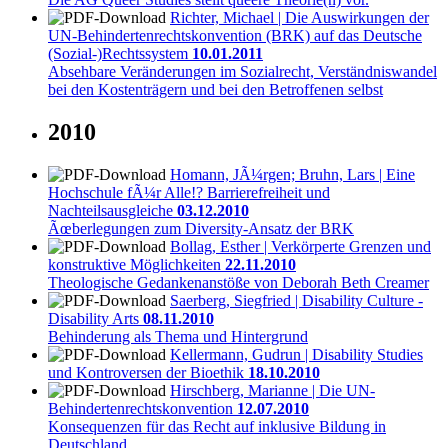
Richter, Michael | Die Auswirkungen der
UN-Behindertenrechtskonvention (BRK) auf das Deutsche
(Sozial-)Rechtssystem
10.01.2011
Absehbare Veränderungen im Sozialrecht, Verständniswandel
bei den Kostenträgern und bei den Betroffenen selbst
2010
Homann, JÃ¼rgen; Bruhn, Lars | Eine
Hochschule fÃ¼r Alle!? Barrierefreiheit und
Nachteilsausgleiche
03.12.2010
Ãœberlegungen zum Diversity-Ansatz der BRK
Bollag, Esther | Verkörperte Grenzen und
konstruktive Möglichkeiten
22.11.2010
Theologische Gedankenanstöße von Deborah Beth Creamer
Saerberg, Siegfried | Disability Culture -
Disability Arts
08.11.2010
Behinderung als Thema und Hintergrund
Kellermann, Gudrun | Disability Studies
und Kontroversen der Bioethik
18.10.2010
Hirschberg, Marianne | Die UN-
Behindertenrechtskonvention
12.07.2010
Konsequenzen für das Recht auf inklusive Bildung in
Deutschland