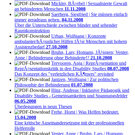
Mickler, BÃ¤rbel | Sexualisierte Gewalt
an behinderten Menschen
11.11.2008
Saerberg, Siegfried | Sie müssen einfach
immer geradeaus gehen.
04.11.2008
Über die Unterschiede zwischen blinder und sehender
Raumkonstruktion
Urban, Wolfgang | Konzepte
ambulanter/hÃ¤uslicher Hilfen fÃ¼r Menschen mit hohem
Assistenzbedarf
27.10.2008
Bruhn, Lars; Homann, JÃ¼rgen; Venter,
Anne | Behinderung ohne Behinderte!?
21.10.2008
Tervooren, Anja | ReprÃ¤sentation und
ReprÃ¤sentationskritik in den Disability Studies
08.07.2008
Das Konzept des "verletzlichen KÃ¶rpers" revisited
Jantzen, Wolfgang | Zur politischen
Philosophie der Behinderung
01.07.2008
Hinz, Andreas | Inklusive Pädagogik und
Disability Studies - Gemeinsamkeiten und Spannungsfelder
06.05.2008
Überlegungen in neun Thesen
Frehe, Horst | Was Helfen bedeutet.
15.04.2008
Eine kritische Auseinandersetzung mit der professionellen
Helferrolle
Venter, Anne / Bruhn, Lars / Homann,