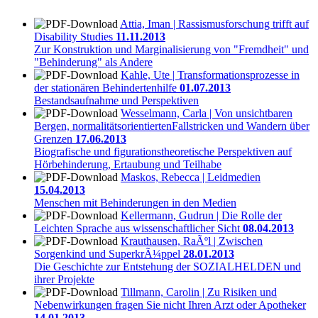
Attia, Iman | Rassismusforschung trifft auf
Disability Studies
11.11.2013
Zur Konstruktion und Marginalisierung von "Fremdheit" und
"Behinderung" als Andere
Kahle, Ute | Transformationsprozesse in
der stationären Behindertenhilfe
01.07.2013
Bestandsaufnahme und Perspektiven
Wesselmann, Carla | Von unsichtbaren
Bergen, normalitätsorientiertenFallstricken und Wandern über
Grenzen
17.06.2013
Biografische und figurationstheoretische Perspektiven auf
Hörbehinderung, Ertaubung und Teilhabe
Maskos, Rebecca | Leidmedien
15.04.2013
Menschen mit Behinderungen in den Medien
Kellermann, Gudrun | Die Rolle der
Leichten Sprache aus wissenschaftlicher Sicht
08.04.2013
Krauthausen, RaÃºl | Zwischen
Sorgenkind und SuperkrÃ¼ppel
28.01.2013
Die Geschichte zur Entstehung der SOZIALHELDEN und
ihrer Projekte
Tillmann, Carolin | Zu Risiken und
Nebenwirkungen fragen Sie nicht Ihren Arzt oder Apotheker
14.01.2013