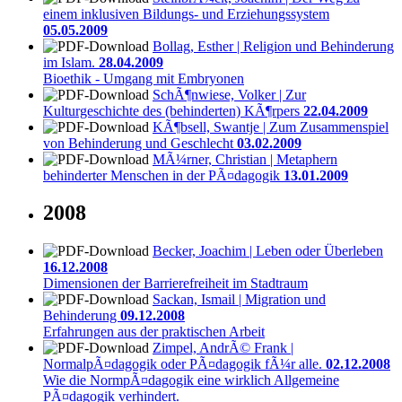
einem inklusiven Bildungs- und Erziehungssystem
05.05.2009
Bollag, Esther | Religion und Behinderung
im Islam.
28.04.2009
Bioethik - Umgang mit Embryonen
SchÃ¶nwiese, Volker | Zur
Kulturgeschichte des (behinderten) KÃ¶rpers
22.04.2009
KÃ¶bsell, Swantje | Zum Zusammenspiel
von Behinderung und Geschlecht
03.02.2009
MÃ¼rner, Christian | Metaphern
behinderter Menschen in der PÃ¤dagogik
13.01.2009
2008
Becker, Joachim | Leben oder Überleben
16.12.2008
Dimensionen der Barrierefreiheit im Stadtraum
Sackan, Ismail | Migration und
Behinderung
09.12.2008
Erfahrungen aus der praktischen Arbeit
Zimpel, AndrÃ© Frank |
NormalpÃ¤dagogik oder PÃ¤dagogik fÃ¼r alle.
02.12.2008
Wie die NormpÃ¤dagogik eine wirklich Allgemeine
PÃ¤dagogik verhindert.