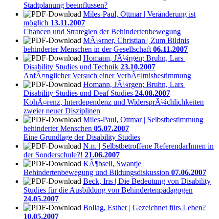
Stadtplanung beeinflussen?
Miles-Paul, Ottmar | Veränderung ist
möglich
13.11.2007
Chancen und Strategien der Behindertenbewegung
MÃ¼rner, Christian | Zum Bildnis
behinderter Menschen in der Gesellschaft
06.11.2007
Homann, JÃ¼rgen; Bruhn, Lars |
Disability Studies und Technik
23.10.2007
AnfÃ¤nglicher Versuch einer VerhÃ¤ltnisbestimmung
Homann, JÃ¼rgen; Bruhn, Lars |
Disability Studies und Deaf Studies
24.08.2007
KohÃ¤renz, Interdependenz und WidersprÃ¼chlichkeiten
zweier neuer Disziplinen
Miles-Paul, Ottmar | Selbstbestimmung
behinderter Menschen
05.07.2007
Eine Grundlage der Disability Studies
N.n. | Selbstbetroffene ReferendarInnen in
der Sonderschule?!
21.06.2007
KÃ¶bsell, Swantje |
Behindertenbewegung und Bildungsdiskussion
07.06.2007
Beck, Iris | Die Bedeutung von Disability
Studies für die Ausbildung von Behindertenpädagogen
24.05.2007
Bollag, Esther | Gezeichnet fürs Leben?
10.05.2007