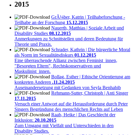
2015
GrÃ¼ber, Katrin | Teilhabeforschung -
Teilhabe an der Forschung
15.12.2015
Nauerth, Matthias | Soziale Arbeit und
Disability Studies
08.12.2015
Anmerkungen zu Schnittstellen und deren Bedeutung für
Theorie und Praxis.
Schrader, Kathrin | Die bürgerliche Moral
als Norm im Sexualitätsdiskurs
01.12.2015
Eine überraschende Allianz zwischen Feminist_innen,
"Besorgten Eltern", Rechtskonservativen und
Maskulinist_innen.
Bollag, Esther | Ethische Orientierung am
konkreten Anderen
.11.24.2015
Auseinandersetzung mit Gedanken von Seyla Benhabib
Rehmann-Sutter, Christoph | Anti Singer
17.11.2015
Versuch einer Antwort auf die Herausforderung durch Peter
Singers Begründung des menschlichen Rechts auf Leben
Raab, Heike | Das Geschlecht der
Inklusion:
20.10.2015
Zum Umgang mit Vielfalt und Unterschieden in den
Disability Studies.