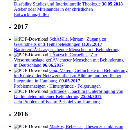
Disability Studies und Interkulturelle Theologie
30.05.2018
Ãœber oder Miteinander in der christlichen
Entwicklungshilfe?
2017
SchÃ¼lle, Mirjam | Zugang zu
Gesundheits-und Teilhabeleistungen
11.07.2017
Barrieren fÃ¼r asylsuchende Menschen mit Behinderung
LÃ¤tzsch, Cornelius | Zur
Versorgungslage geflÃ¼chteter Menschen mit Behinderung
in Deutschland
06.06.2017
Gag, Maren | Geflüchtete mit Behinderung
im Kontext der Netzwerkarbeit zu Bildung und beruflicher
Integration in Hamburg.
09.05.2017
Problemanzeigen - Hintergründe - Folgerungen
Schroeder, Joachim | Unterbringung von
Geflüchteten mit einer Behinderung
25.04.2017
- ein Problemaufriss am Beispiel von Hamburg
2016
Maskos, Rebecca | Thesen zur Inklusion