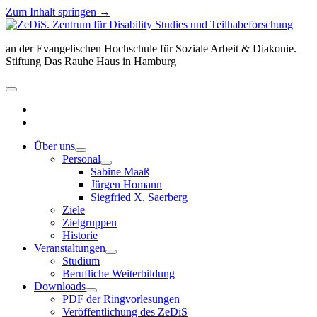
Zum Inhalt springen →
ZeDiS.
Zentrum
an der Evangelischen Hochschule für Soziale Arbeit & Diakonie.
für
Stiftung Das Rauhe Haus in Hamburg
Disability
Studies
und
Menü
Teilhabeforschung
öffnen
twitter
facebook
Über uns
Menü
Personal
öffnen
Menü
Sabine Maaß
öffnen
Jürgen Homann
Siegfried X. Saerberg
Ziele
Zielgruppen
Historie
Veranstaltungen
Menü
Studium
öffnen
Berufliche Weiterbildung
Downloads
Menü
PDF der Ringvorlesungen
öffnen
Veröffentlichung des ZeDiS